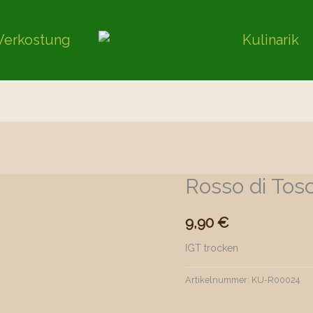
Verkostung
Kulinarik
Rosso di Tos
9,90
€
IGT trocken
Artikelnummer:
KU-R00024