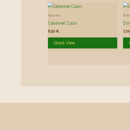
Rotwein
Rot
Cabernet Cubin
Dor
8,50
€
7,2
Quick View