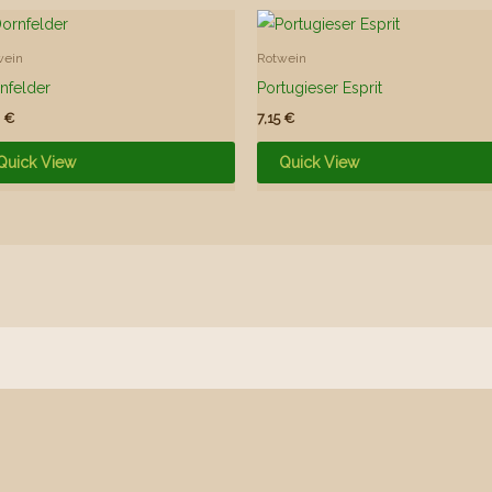
wein
Rotwein
nfelder
Portugieser Esprit
0
€
7,15
€
Quick View
Quick View