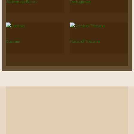
Schwarzer Baron
Portugieser
11,90
€
7,90
€
Rotwein
Rotwein
Cuccaia
Rosso di Toscana
12,00
€
9,90
€