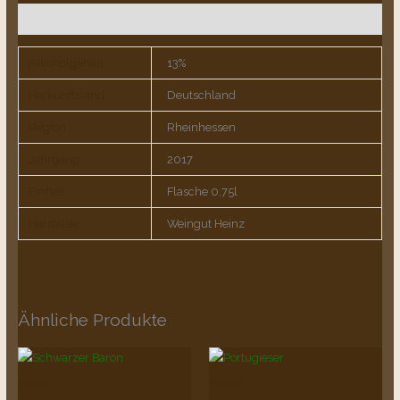
Zusätzliche Informationen
Alkoholgehalt
13%
Herkunftsland
Deutschland
Region
Rheinhessen
Jahrgang
2017
Einheit
Flasche 0,75l
Hersteller
Weingut Heinz
Ähnliche Produkte
Rotwein
Rotwein