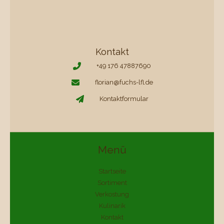
Kontakt
+49 176 47887690
florian@fuchs-lfl.de
Kontaktformular
Menü
Startseite
Sortiment
Verkostung
Kulinarik
Kontakt