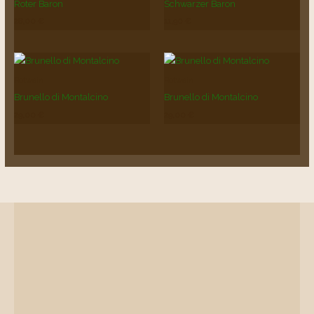
Roter Baron
Schwarzer Baron
28,00
€
11,90
€
Rotwein
Rotwein
Brunello di Montalcino
Brunello di Montalcino
29,00
€
29,00
€