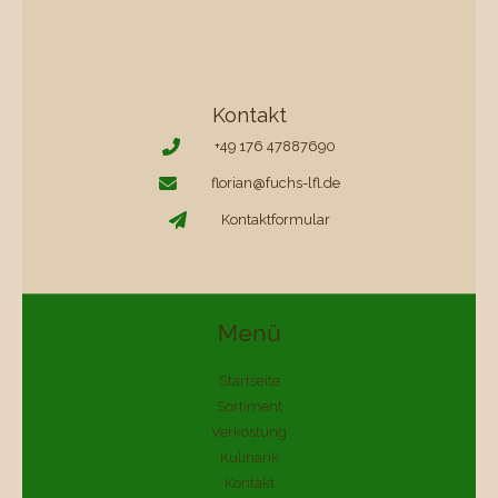
Kontakt
+49 176 47887690
florian@fuchs-lfl.de
Kontaktformular
Menü
Startseite
Sortiment
Verkostung
Kulinarik
Kontakt