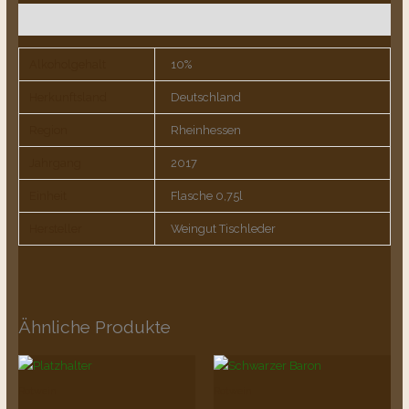
Zusätzliche Informationen
Alkoholgehalt
10%
Herkunftsland
Deutschland
Region
Rheinhessen
Jahrgang
2017
Einheit
Flasche 0,75l
Hersteller
Weingut Tischleder
Ähnliche Produkte
Rotwein
Rotwein