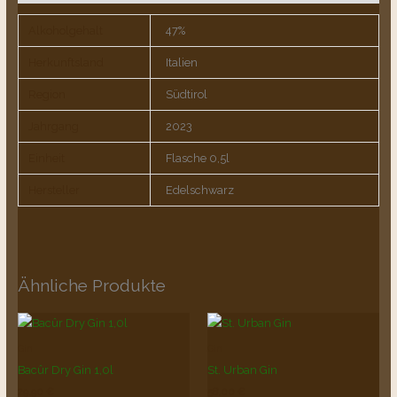
Alkoholgehalt
47%
Herkunftsland
Italien
Region
Südtirol
Jahrgang
2023
Einheit
Flasche 0,5l
Hersteller
Edelschwarz
Ähnliche Produkte
Gin
Gin
Bacûr Dry Gin 1,0l
St. Urban Gin
29,90
€
58,00
€