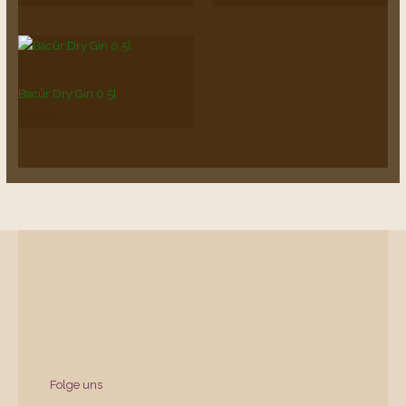
Gin
Bacûr Dry Gin 0,5l
19,90
€
Folge uns