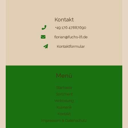
Kontakt
+49 176 47887690
florian@fuchs-lfl.de
Kontaktformular
Menü
Startseite
Sortiment
Verkostung
Kulinarik
Kontakt
Impressum & Datenschutz