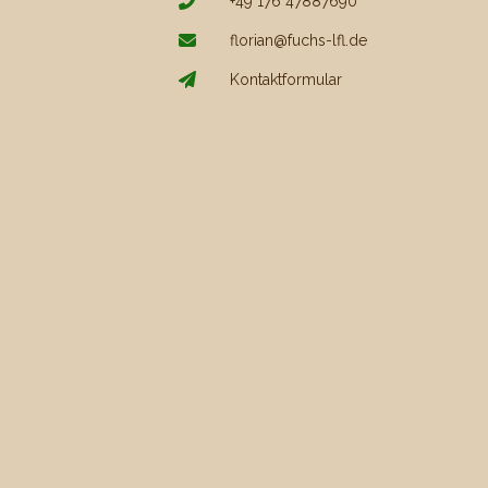
+49 176 47887690
florian@fuchs-lfl.de
Kontaktformular