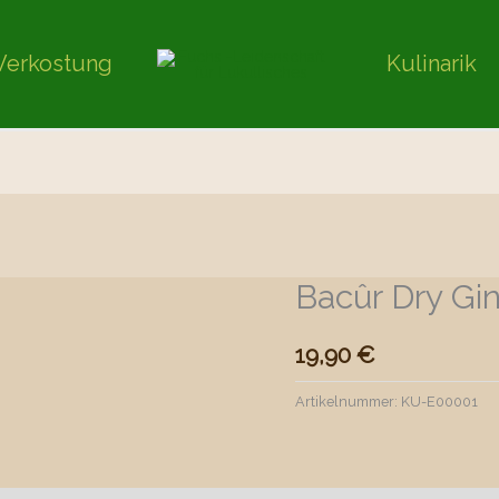
Verkostung
Kulinarik
Bacûr Dry Gin
19,90
€
Artikelnummer:
KU-E00001